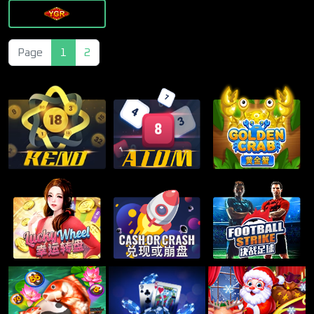
Page
1
2